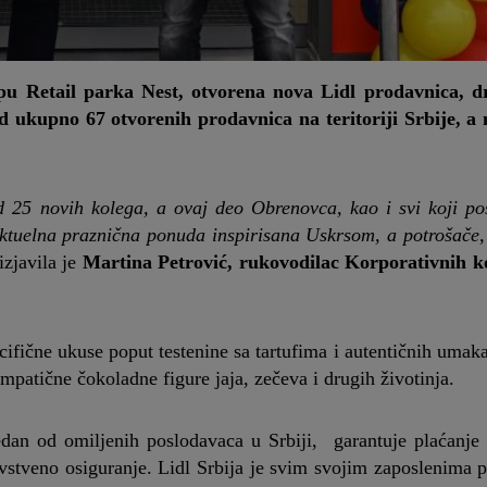
opu Retail parka Nest, otvorena nova Lidl prodavnica, d
 ukupno 67 otvorenih prodavnica na teritoriji Srbije, a n
d 25 novih kolega, a ovaj deo Obrenovca, kao i svi koji po
aktuelna praznična ponuda inspirisana Uskrsom, a potrošače
 izjavila je
Martina Petrović, rukovodilac Korporativnih 
ifične ukuse poput testenine sa tartufima i autentičnih umak
patične čokoladne figure jaja, zečeva i drugih životinja.
dan od omiljenih poslodavaca u Srbiji, garantuje plaćanje
avstveno osiguranje. Lidl Srbija je svim svojim zaposlenima