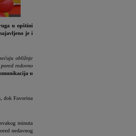
ruga u opštini
ajavljeno je i
sećuju obližnje
, pored redovno
komunikacija u
a, dok Favorina
 svakog minuta
 pored nedavnog