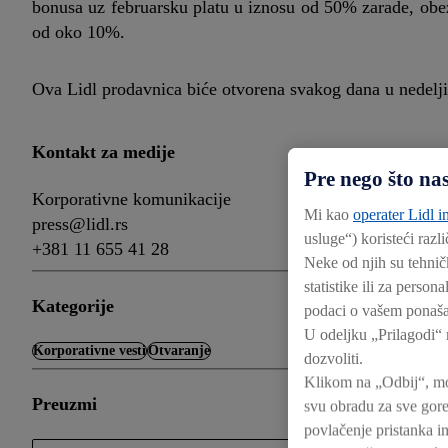
bonusa uz februarsku platu u iznosu od 50% zarade, obez
od oko 10%.
Ova Lidl prodavnica biće otvorena svakog dana u nedelji
Kontakt za medije
Pre nego što na
Korporativne komunikacije
Mi kao
operater Lidl in
press@lidl.rs
usluge“) koristeći razl
+381 11 655 41 28
Neke od njih su tehnič
statistike ili za perso
Kategorije
podaci o vašem ponašan
U odeljku „Prilagodi“ 
Korporativne vesti
Otvaranje
dozvoliti.
Klikom na „Odbij“, mo
Preuzmi
svu obradu za sve gore
povlačenje pristanka i