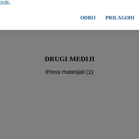
 ovde.
ODBIJ
PRILAGODI
DRUGI MEDIJI
Press materijali (1)