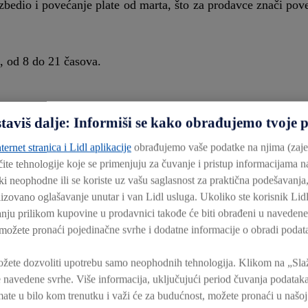
bedio i povećanje plate od marta, što za prodavce znači pov
, od 8 do 21 časova.
staviš dalje: Informiši se kako obrađujemo tvoje 
ternet stranica i Lidl aplikacije
obrađujemo vaše podatke na njima (zaje
ičite tehnologije koje se primenjuju za čuvanje i pristup informacijama 
ki neophodne ili se koriste uz vašu saglasnost za praktična podešavanja,
nalizovano oglašavanje unutar i van Lidl usluga. Ukoliko ste korisnik Lidl
ju prilikom kupovine u prodavnici takođe će biti obrađeni u navedene
možete pronaći pojedinačne svrhe i dodatne informacije o obradi podata
žete dozvoliti upotrebu samo neophodnih tehnologija. Klikom na „Slaže
 navedene svrhe. Više informacija, uključujući period čuvanja podataka
mate u bilo kom trenutku i važi će za budućnost, možete pronaći u našo