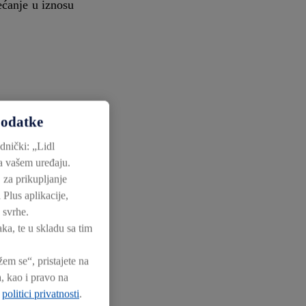
ećanje u iznosu
podatke
dnički: „Lidl
na vašem uređaju.
 za prikupljanje
 Plus aplikacije,
 svrhe.
ka, te u skladu sa tim
m se“, pristajete na
, kao i pravo na
j
politici privatnosti
.