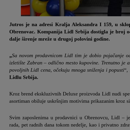
Jutros je na adresi Kralja Aleksandra I 159, u skl
Obrenovac. Kompanija Lidl Srbija dostigla je broj od
dalje širenje mreže u drugoj polovini godine.
„
Sa novom prodavnicom
Lidl tim je dobio pojačanje o
izletište Zabran – odlično mesto kupovine.
Trenutno je 
povoljnih Lidl cena, očekuju mnoga sniženja i popusti
“,
Lidlu Srbija.
Kroz brend ekskluzivnih Deluxe proizvoda Lidl nudi spec
asortiman obiluje uskršnjim motivima prikazanim kroz sim
Svim zaposlenima u prodavnici u Obrenovcu, Lidl – je
rada, pet radnih dana tokom nedelje, kao i privatno zdr