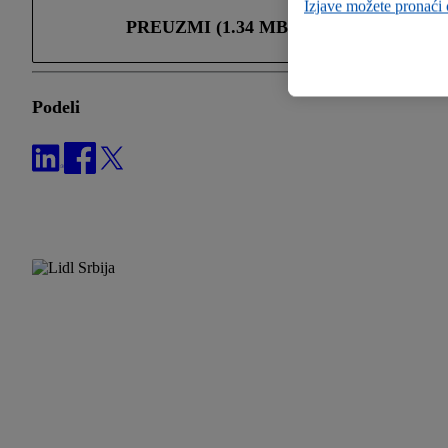
Izjave možete pronaći
PREUZMI (1.34 MB)
Podeli