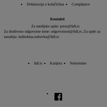
Deklaracija o kolačićima
Compliance
Kontakti
Za medijske upite: press@lidl.rs
Za društveno odgovorne teme: odgovornost@lidl.rs, Za upite za
saradnju: indirektna.nabavka@lidl.rs
lidl.rs
Karijera
Nekretnine