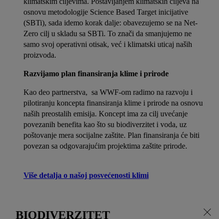
klimatskim ciljevima. Postavljanjem klimatskih ciljeva na
osnovu metodologije Science Based Target inicijative
(SBTi), sada idemo korak dalje: obavezujemo se na Net-
Zero cilj u skladu sa SBTi. To znači da smanjujemo ne
samo svoj operativni otisak, već i klimatski uticaj naših
proizvoda.
Razvijamo plan finansiranja klime i prirode
Kao deo partnerstva, sa WWF-om radimo na razvoju i
pilotiranju koncepta finansiranja klime i prirode na osnovu
naših preostalih emisija. Koncept ima za cilj uvećanje
povezanih benefita kao što su biodiverzitet i voda, uz
poštovanje mera socijalne zaštite. Plan finansiranja će biti
povezan sa odgovarajućim projektima zaštite prirode.
Više detalja o našoj posvećenosti klimi
BIODIVERZITET