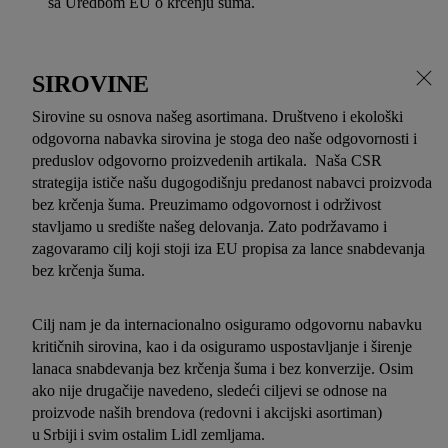
sa Uredbom EU o krčenju šuma.
SIROVINE
Sirovine su osnova našeg asortimana. Društveno i ekološki
odgovorna nabavka sirovina je stoga deo naše odgovornosti i
preduslov odgovorno proizvedenih artikala. Naša CSR
strategija ističe našu dugogodišnju predanost nabavci proizvoda
bez krčenja šuma. Preuzimamo odgovornost i održivost
stavljamo u središte našeg delovanja. Zato podržavamo i
zagovaramo cilj koji stoji iza EU propisa za lance snabdevanja
bez krčenja šuma.
Cilj nam je da internacionalno osiguramo odgovornu nabavku
kritičnih sirovina, kao i da osiguramo uspostavljanje i širenje
lanaca snabdevanja bez krčenja šuma i bez konverzije. Osim
ako nije drugačije navedeno, sledeći ciljevi se odnose na
proizvode naših brendova (redovni i akcijski asortiman)
u Srbiji i svim ostalim Lidl zemljama.