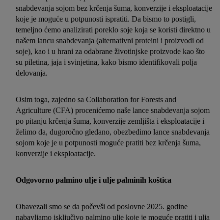
snabdevanja sojom bez krčenja šuma, konverzije i eksploatacije
koje je moguće u potpunosti ispratiti. Da bismo to postigli,
temeljno ćemo analizirati poreklo soje koja se koristi direktno u
našem lancu snabdevanja (alternativni proteini i proizvodi od
soje), kao i u hrani za odabrane životinjske proizvode kao što
su piletina, jaja i svinjetina, kako bismo identifikovali polja
delovanja.
Osim toga, zajedno sa Collaboration for Forests and
Agriculture (CFA) procenićemo naše lance snabdevanja sojom
po pitanju krčenja šuma, konverzije zemljišta i eksploatacije i
želimo da, dugoročno gledano, obezbedimo lance snabdevanja
sojom koje je u potpunosti moguće pratiti bez krčenja šuma,
konverzije i eksploatacije.
Odgovorno palmino ulje i ulje palminih koštica
Obavezali smo se da počevši od poslovne 2025. godine
nabavljamo isključivo palmino ulje koje je moguće pratiti i ulja