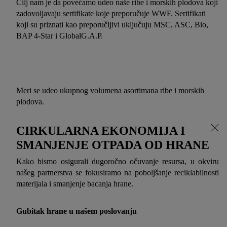
Cilj nam je da povećamo udeo naše ribe i morskih plodova koji
zadovoljavaju sertifikate koje preporučuje WWF. Sertifikati
koji su priznati kao preporučljivi uključuju MSC, ASC, Bio,
BAP 4-Star i GlobalG.A.P.
Meri se udeo ukupnog volumena asortimana ribe i morskih
plodova.
CIRKULARNA EKONOMIJA I
SMANJENJE OTPADA OD HRANE
Kako bismo osigurali dugoročno očuvanje resursa, u okviru
našeg partnerstva se fokusiramo na poboljšanje reciklabilnosti
materijala i smanjenje bacanja hrane.
Gubitak hrane u našem poslovanju