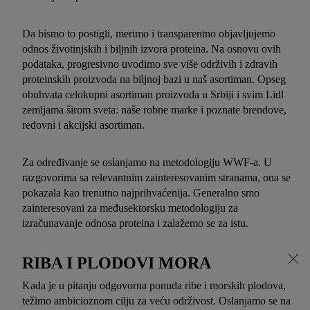
Da bismo to postigli, merimo i transparentno objavljujemo
odnos životinjskih i biljnih izvora proteina. Na osnovu ovih
podataka, progresivno uvodimo sve više održivih i zdravih
proteinskih proizvoda na biljnoj bazi u naš asortiman. Opseg
obuhvata celokupni asortiman proizvoda u Srbiji i svim Lidl
zemljama širom sveta: naše robne marke i poznate brendove,
redovni i akcijski asortiman.
Za određivanje se oslanjamo na metodologiju WWF-a. U
razgovorima sa relevantnim zainteresovanim stranama, ona se
pokazala kao trenutno najprihvaćenija. Generalno smo
zainteresovani za međusektorsku metodologiju za
izračunavanje odnosa proteina i zalažemo se za istu.
RIBA I PLODOVI MORA
Kada je u pitanju odgovorna ponuda ribe i morskih plodova,
težimo ambicioznom cilju za veću održivost. Oslanjamo se na