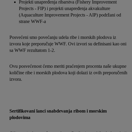
Projekti unapređenja ribarstva (Fishery Improvement
Projects - FIP) i projekti unapređenja akvakulture
(Aquaculture Improvement Projects - AIP) podržani od
strane WWF-a
Posvećeni smo povećanju udela ribe i morskih plodova iz
izvora koje preporučuje WWF. Ovi izvori su definisani kao oni
sa WWF rezultatom 1-2.
Ovu posvećenost ćemo meriti praćenjem procenta naše ukupne
količine ribe i morskih plodova koji dolazi iz ovih preporučenih
izvora.
Sertifikovani lanci snabdevanja ribom i morskim
plodovima