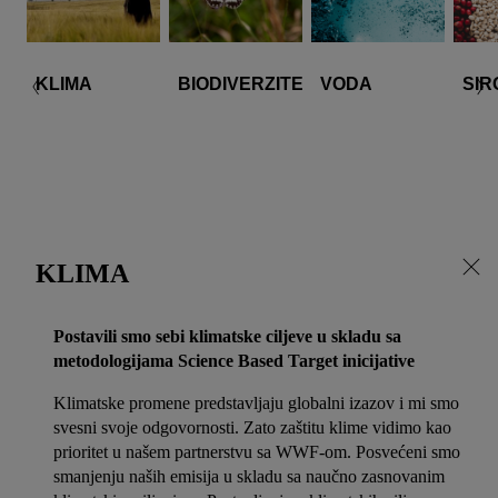
KLIMA
BIODIVERZITET
VODA
SIR
KLIMA
Postavili smo sebi klimatske ciljeve u skladu sa
metodologijama Science Based Target inicijative
Klimatske promene predstavljaju globalni izazov i mi smo
svesni svoje odgovornosti. Zato zaštitu klime vidimo kao
prioritet u našem partnerstvu sa WWF-om. Posvećeni smo
smanjenju naših emisija u skladu sa naučno zasnovanim