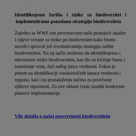
Identifikujemo žarišta i rizike za biodiverzitet i
implementiramo pouzdanu strategiju biodiverziteta
Zajedno sa WWF-om proveravamo naše postojeće analize
i ciljeve vezane za rizike po biodiverzitet kako bismo
razvili i sproveli još sveobuhvatniju strategiju zaštite
biodiverziteta. Na taj način možemo da identifikujemo i
adresiramo rizike biodiverziteta, kao što su krčenje šuma i
izumiranje vrsta, duž našeg lanca vrednosti. Fokus je
pritom na identifikaciji visokorizičnih lanaca vrednosti i
regiona, kao i na pronalaženju načina za povećanje
njihove otpornosti. Za ove oblasti ćemo izraditi konkretne
planove implementacije.
Više detalja o našoj posvećenosti biodiverzitetu