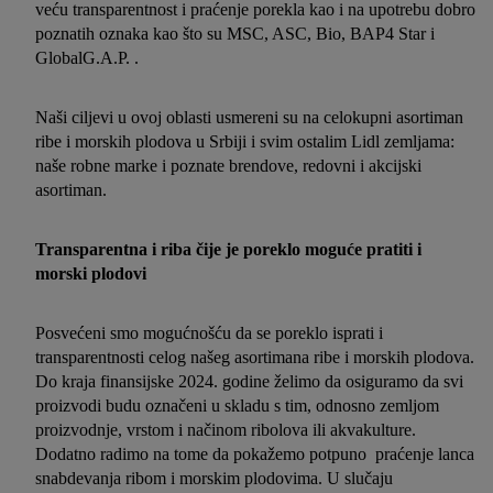
veću transparentnost i praćenje porekla kao i na upotrebu dobro
poznatih oznaka kao što su MSC, ASC, Bio, BAP4 Star i
GlobalG.A.P. .
Naši ciljevi u ovoj oblasti usmereni su na celokupni asortiman
ribe i morskih plodova u Srbiji i svim ostalim Lidl zemljama:
naše robne marke i poznate brendove, redovni i akcijski
asortiman.
Transparentna i riba čije je poreklo moguće pratiti i
morski plodovi
Posvećeni smo mogućnošću da se poreklo isprati i
transparentnosti celog našeg asortimana ribe i morskih plodova.
Do kraja finansijske 2024. godine želimo da osiguramo da svi
proizvodi budu označeni u skladu s tim, odnosno zemljom
proizvodnje, vrstom i načinom ribolova ili akvakulture.
Dodatno radimo na tome da pokažemo potpuno praćenje lanca
snabdevanja ribom i morskim plodovima. U slučaju