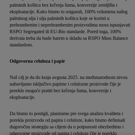
palminih koštica bez krčenja šuma, konverzije zemljišta i
eksploatacije. Kako bismo to osigurali, 100% volumena našeg
palminog ulja i ulja palminih koštica koje se koristi u
prehrambenim i neprehrambenim proizvodima mora ispunjavati
RSPO Segregated ili EU-Bio standarde. Pored toga, 100%
derivata treba da bude barem u skladu sa RSPO Mass Balance
standardom.
Odgovorna celuloza i papir
Naš cilj je da do kraja avgusta 2025. na međunarodnom nivou
nabavljamo isključivo papirne i celulozne proizvode čije je
poreklo moguće pratiti bez krčenja šuma, konverzije i
eksploatacije.
Da bismo to postigli, planiramo pre svega analizu kvaliteta i
porekla proizvoda od papira i celuloze, kako bismo definisali
dugoročnu strategiju sa ciljem da u potpunosti obezbedimo i
odgovorne proizvode od papira i celuloze čije je poreklo