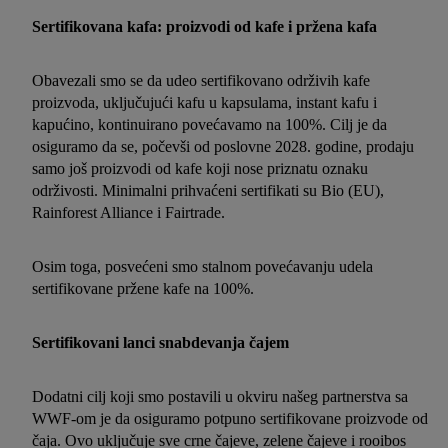
svu obradu za sve gore navedene svrhe. Više informacija,
Sertifikovana kafa: proizvodi od kafe i pržena kafa
uključujući period čuvanja podataka, kao i pravo na povlačenje
pristanka imate u bilo kom trenutku i važi će za budućnost,
Obavezali smo se da udeo sertifikovano održivih kafe
možete pronaći u našoj
politici privatnosti
.
Izjave možete
proizvoda, uključujući kafu u kapsulama, instant kafu i
pronaći ovde.
kapućino, kontinuirano povećavamo na 100%. Cilj je da
osiguramo da se, počevši od poslovne 2028. godine, prodaju
samo još proizvodi od kafe koji nose priznatu oznaku
održivosti. Minimalni prihvaćeni sertifikati su Bio (EU),
Rainforest Alliance i Fairtrade.
Osim toga, posvećeni smo stalnom povećavanju udela
sertifikovane pržene kafe na 100%.
Sertifikovani lanci snabdevanja čajem
Dodatni cilj koji smo postavili u okviru našeg partnerstva sa
WWF-om je da osiguramo potpuno sertifikovane proizvode od
čaja. Ovo uključuje sve crne čajeve, zelene čajeve i rooibos