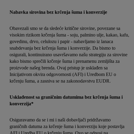
Nabavka sirovina bez krčenja šuma i konverzije
Obavezali smo se da sledeće kritične sirovine, povezane sa
visokim rizikom krčenja šuma - soju, palmino ulje, kakao, kafu,
govedinu, drvo, celulozu i papir - nabavljamo iz lanaca
snabdevanja bez krčenja šuma i konverzije. Da bismo to
osigurali, kontinuirano usavršavamo našu strategiju za sirovine
kako bismo sprečili krčenje šuma i prenamenu zemljišta za
proizvode našeg brenda. Ovaj pristup je usklađen sa
Inicijativom okvira odgovornosti (AFI) i Uredbom EU o
krčenju šuma, a zasniva se na zakonodavstvu EUDR.
Usklađenost sa graničnim datumima bez krčenja šuma i
konverzija*
Osiguravamo da se i mi i naši dobavljači pridržavamo
graničnih datuma za krčenje šuma i konverziju koje postavlja
AFI i Uredba EU o krčenju šuma. Ovo se odnosi na