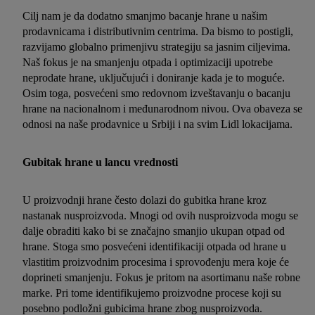
Cilj nam je da dodatno smanjmo bacanje hrane u našim
prodavnicama i distributivnim centrima. Da bismo to postigli,
razvijamo globalno primenjivu strategiju sa jasnim ciljevima.
Naš fokus je na smanjenju otpada i optimizaciji upotrebe
neprodate hrane, uključujući i doniranje kada je to moguće.
Osim toga, posvećeni smo redovnom izveštavanju o bacanju
hrane na nacionalnom i međunarodnom nivou. Ova obaveza se
odnosi na naše prodavnice u Srbiji i na svim Lidl lokacijama.
Gubitak hrane u lancu vrednosti
U proizvodnji hrane često dolazi do gubitka hrane kroz
nastanak nusproizvoda. Mnogi od ovih nusproizvoda mogu se
dalje obraditi kako bi se značajno smanjio ukupan otpad od
hrane. Stoga smo posvećeni identifikaciji otpada od hrane u
vlastitim proizvodnim procesima i sprovođenju mera koje će
doprineti smanjenju. Fokus je pritom na asortimanu naše robne
marke. Pri tome identifikujemo proizvodne procese koji su
posebno podložni gubicima hrane zbog nusproizvoda.