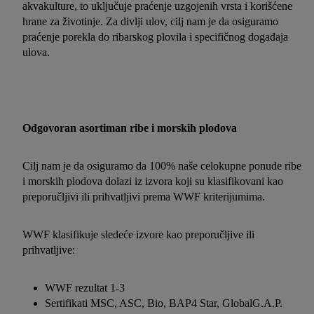
akvakulture, to uključuje praćenje uzgojenih vrsta i korišćene
hrane za životinje. Za divlji ulov, cilj nam je da osiguramo
praćenje porekla do ribarskog plovila i specifičnog događaja
ulova.
Odgovoran asortiman ribe i morskih plodova
Cilj nam je da osiguramo da 100% naše celokupne ponude ribe
i morskih plodova dolazi iz izvora koji su klasifikovani kao
preporučljivi ili prihvatljivi prema WWF kriterijumima.
WWF klasifikuje sledeće izvore kao preporučljive ili
prihvatljive:
WWF rezultat 1-3
Sertifikati MSC, ASC, Bio, BAP4 Star, GlobalG.A.P.