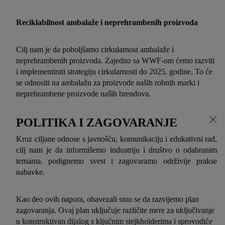
Reciklabilnost ambalaže i neprehrambenih proizvoda
Cilj nam je da poboljšamo cirkularnost ambalaže i
neprehrambenih proizvoda. Zajedno sa WWF-om ćemo razviti
i implementirati strategiju cirkularnosti do 2025. godine. To će
se odnositi na ambalažu za proizvode naših robnih marki i
neprehrambene proizvode naših brendova.
POLITIKA I ZAGOVARANJE
Kroz ciljane odnose s javnošću, komunikaciju i edukativni rad,
cilj nam je da informišemo industriju i društvo o odabranim
temama, podignemo svest i zagovaramo održivije prakse
nabavke.
Kao deo ovih napora, obavezali smo se da razvijemo plan
zagovaranja. Ovaj plan uključuje različite mere za uključivanje
u konstruktivan dijalog s ključnim stejkholderima i sprovodiće