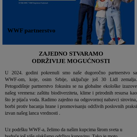
WWF partnerstvo
ZAJEDNO STVARAMO
ODRŽIVIJE MOGUĆNOSTI
U 2024. godini pokrenuli smo naše dugoročno partnerstvo sa
WWF-om, koje, osim Srbije, uključuje još 30 Lidl zemalja.
Petogodišnje partnerstvo fokusira se na globalne ekološke izazove
našeg vremena: zaštitu biodiverziteta, klime i prirodnih resursa kao
što je pijaća voda. Radimo zajedno na odgovornoj nabavci sirovina,
borbi protiv bacanja hrane i promovisanju održivih poslovnih praksi
izvan našeg lanca vrednosti .
Uz podršku WWF-a, želimo da našim kupcima širom sveta u
buduće još više olakšamo održivu kupovinu. Tako je moto