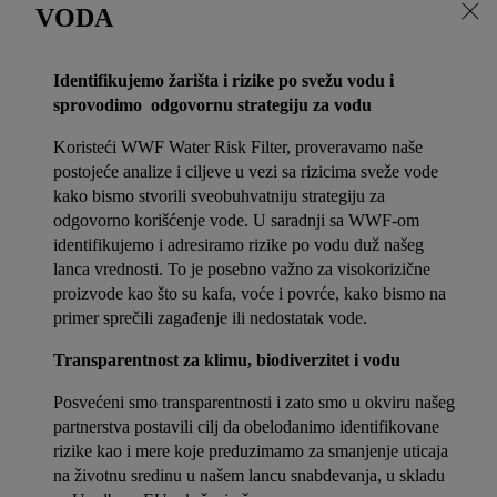
VODA
Identifikujemo žarišta i rizike po svežu vodu i
sprovodimo odgovornu strategiju za vodu
Koristeći WWF Water Risk Filter, proveravamo naše
postojeće analize i ciljeve u vezi sa rizicima sveže vode
kako bismo stvorili sveobuhvatniju strategiju za
odgovorno korišćenje vode. U saradnji sa WWF-om
identifikujemo i adresiramo rizike po vodu duž našeg
lanca vrednosti. To je posebno važno za visokorizične
proizvode kao što su kafa, voće i povrće, kako bismo na
primer sprečili zagađenje ili nedostatak vode.
Transparentnost za klimu, biodiverzitet i vodu
Posvećeni smo transparentnosti i zato smo u okviru našeg
partnerstva postavili cilj da obelodanimo identifikovane
rizike kao i mere koje preduzimamo za smanjenje uticaja
na životnu sredinu u našem lancu snabdevanja, u skladu