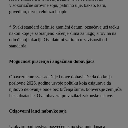
visokorizične sirovine soju, palmino ulje, kakao, kafu,
govedinu, drvo, celulozu i papir.
* Svaki standard definiše granični datum, označavajući tačku
nakon koje je zabranjeno krčenje šuma za uzgoj sirovina na
određenoj lokaciji. Ovi datumi variraju u zavisnosti od
standarda.
Mogućnost praćenja i angažman dobavljača
Obavezujemo sve sadašnje i nove dobavljače da do kraja
poslovne 2026. godine usvoje politiku koja osigurava da
njihovo delovanje bude bez krčenja šuma, konverzije zemljišta
i eksploatacije. Ova obaveza prevazilazi zakonske uslove.
Odgovorni lanci nabavke soje
U okviru partnerstva, posvećeni smo stvaranju lanaca