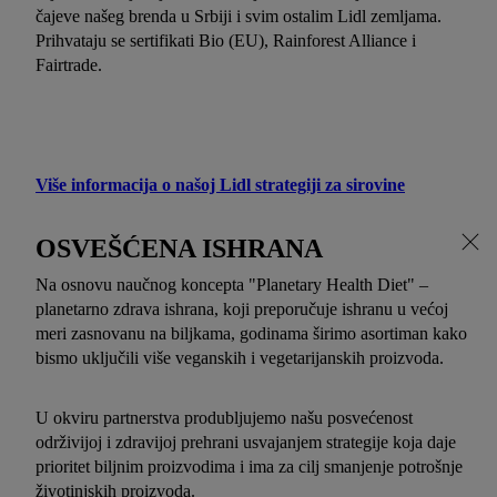
čajeve našeg brenda u Srbiji i svim ostalim Lidl zemljama.
Prihvataju se sertifikati Bio (EU), Rainforest Alliance i
Fairtrade.
Više informacija o našoj Lidl strategiji za sirovine
OSVEŠĆENA ISHRANA
Na osnovu naučnog koncepta "Planetary Health Diet" –
planetarno zdrava ishrana, koji preporučuje ishranu u većoj
meri zasnovanu na biljkama, godinama širimo asortiman kako
bismo uključili više veganskih i vegetarijanskih proizvoda.
U okviru partnerstva produbljujemo našu posvećenost
održivijoj i zdravijoj prehrani usvajanjem strategije koja daje
prioritet biljnim proizvodima i ima za cilj smanjenje potrošnje
životinjskih proizvoda.