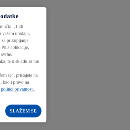
podatke
dnički: „Lidl
na vašem uređaju.
 za prikupljanje
 Plus aplikacije,
 svrhe.
ka, te u skladu sa tim
m se“, pristajete na
, kao i pravo na
j
politici privatnosti
.
SLAŽEM SE