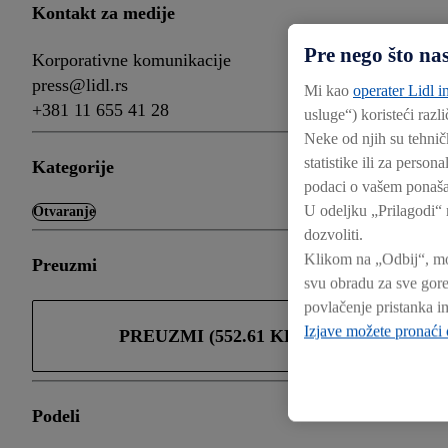
Kontakt za medije
Pre nego što na
Korporativne komunikacije
press@lidl.rs
Mi kao
operater Lidl in
+381 11 655 41 28
usluge“) koristeći razl
Neke od njih su tehnič
statistike ili za perso
Kategorije
podaci o vašem ponašan
U odeljku „Prilagodi“ 
Otvaranje
dozvoliti.
Klikom na „Odbij“, mo
Preuzmi
svu obradu za sve gore
povlačenje pristanka i
Izjave možete pronaći
PREUZMI (552.61 KB)
Podeli