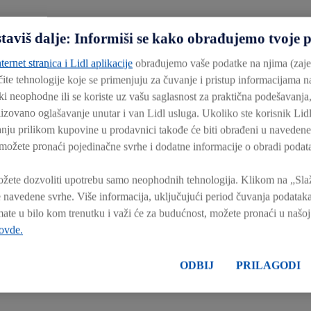
staviš dalje: Informiši se kako obrađujemo tvoje 
ternet stranica i Lidl aplikacije
obrađujemo vaše podatke na njima (zaje
ičite tehnologije koje se primenjuju za čuvanje i pristup informacijama 
ki neophodne ili se koriste uz vašu saglasnost za praktična podešavanja,
nalizovano oglašavanje unutar i van Lidl usluga. Ukoliko ste korisnik Lidl
ju prilikom kupovine u prodavnici takođe će biti obrađeni u navedene
možete pronaći pojedinačne svrhe i dodatne informacije o obradi podata
žete dozvoliti upotrebu samo neophodnih tehnologija. Klikom na „Slaže
 navedene svrhe. Više informacija, uključujući period čuvanja podataka
mate u bilo kom trenutku i važi će za budućnost, možete pronaći u našo
 ovde.
ODBIJ
PRILAGODI