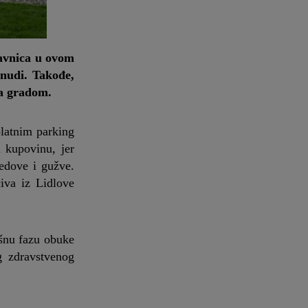
davnica u ovom
 nudi. Takođe,
sa gradom.
platnim parking
 kupovinu, jer
edove i gužve.
iva iz Lidlove
ršnu fazu obuke
g zdravstvenog