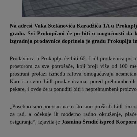
Na adresi Vuka Stefanovića Karadžića 1A u Prokuplj
gradu. Svi Prokupčani će po biti u mogućnosti da k
izgradnja prodavnice doprinela je gradu Prokuplju 
Prodavnica u Prokuplju će biti 65. Lidl prodavnica po r
prostorom za sve potrošače, koji broji više od 100 me
prostrani prolazi između rafova omogućavaju nesmetano
Kao i u svim Lidl prodavnicama, pored prehrambenih 
pekare, i ovde će u ponuditi biti i neprehrambeni proizvod
„Posebno smo ponosni na to što smo proširili Lidl tim z
za rad, a očekuje ih moderno radno okruženje, plaćen
osiguranja“, izjavila je
Jasmina Šrndić ispred Korporat