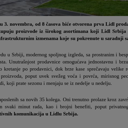
u 3. novembra, od 8 časova biće otvorena prva Lidl pro
upuju proizvode iz širokog asortimana koji Lidl Srbija
infrastrukturnim izmenama koje su pokrenute u saradnji 
edu u Srbiji, modernog spoljnog izgleda, sa prostranim i bes
sta. Unutrašnjost prodavnice omogućava jednostavnu i brzu
 kretanje po prodavnici, dok brze kase sprečavaju velike r
proizvoda, poput uvek svežeg voća i povrća, mirisnog pec
i, koji prate sezonu i menjaju se iz nedelje u nedelju.
aposlenih sa novih 35 kolega. Oni trenutno prolaze kroz zav
 svaki minut rada, kao i brojni benefiti, poput privatno
ivnih komunikacija u Lidlu Srbija.