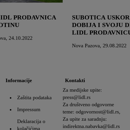
LIDL PRODAVNICA
SUBOTICA USKO
OTINU
DOBIJA I SVOJU 
LIDL PRODAVNIC
va, 24.10.2022
Nova Pazova, 29.08.2022
Informacije
Kontakti
Za medijske upite:
press@lidl.rs
Zaštita podataka
Za društveno odgovorne
Impressum
teme: odgovornost@lidl.rs,
Za upite za saradnju:
Deklaracija o
indirektna.nabavka@lidl.rs
kolačićima