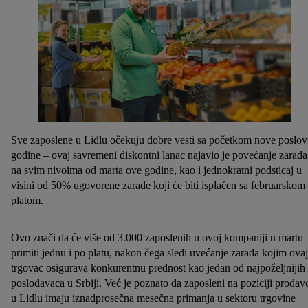
Sve zaposlene u Lidlu očekuju dobre vesti sa početkom nove poslo
godine – ovaj savremeni diskontni lanac najavio je povećanje zarada
na svim nivoima od marta ove godine, kao i jednokratni podsticaj u
visini od 50% ugovorene zarade koji će biti isplaćen sa februarskom
platom.
Ovo znači da će više od 3.000 zaposlenih u ovoj kompaniji u martu
primiti jednu i po platu, nakon čega sledi uvećanje zarada kojim ovaj
trgovac osigurava konkurentnu prednost kao jedan od najpoželjnijih
poslodavaca u Srbiji. Već je poznato da zaposleni na poziciji prodav
u Lidlu imaju iznadprosečna mesečna primanja u sektoru trgovine