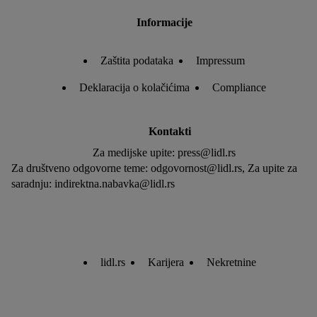
Informacije
Zaštita podataka
Impressum
Deklaracija o kolačićima
Compliance
Kontakti
Za medijske upite: press@lidl.rs
Za društveno odgovorne teme: odgovornost@lidl.rs, Za upite za
saradnju: indirektna.nabavka@lidl.rs
lidl.rs
Karijera
Nekretnine