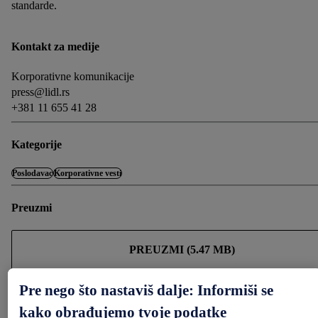
standarde.
Kontakt za medije
Korporativne komunikacije
press@lidl.rs
+381 11 655 41 28
Kategorije
Poslodavac
Korporativne vesti
Preuzmi
PREUZMI (5.47 MB)
Pre nego što nastaviš dalje: Informiši se
Podeli
kako obrađujemo tvoje podatke