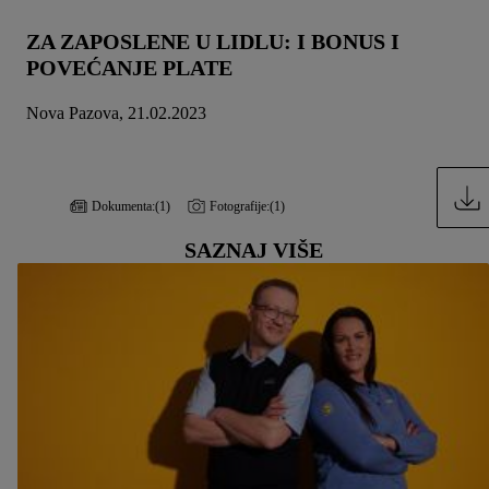
možete pronaći u našoj
politici privatnosti
.
Izjave možete
pronaći ovde.
ZA ZAPOSLENE U LIDLU: I BONUS I
POVEĆANJE PLATE
Nova Pazova, 21.02.2023
Dokumenta:
(1)
Fotografije:
(1)
SAZNAJ VIŠE