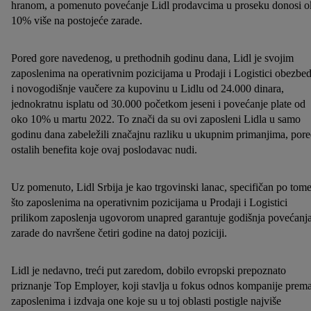
hranom, a pomenuto povećanje Lidl prodavcima u proseku donosi 
10% više na postojeće zarade.
Pored gore navedenog, u prethodnih godinu dana, Lidl je svojim
zaposlenima na operativnim pozicijama u Prodaji i Logistici obezbe
i novogodišnje vaučere za kupovinu u Lidlu od 24.000 dinara,
jednokratnu isplatu od 30.000 početkom jeseni i povećanje plate od
oko 10% u martu 2022. To znači da su ovi zaposleni Lidla u samo
godinu dana zabeležili značajnu razliku u ukupnim primanjima, por
ostalih benefita koje ovaj poslodavac nudi.
Uz pomenuto, Lidl Srbija je kao trgovinski lanac, specifičan po tom
što zaposlenima na operativnim pozicijama u Prodaji i Logistici
prilikom zaposlenja ugovorom unapred garantuje godišnja povećanj
zarade do navršene četiri godine na datoj poziciji.
Lidl je nedavno, treći put zaredom, dobilo evropski prepoznato
priznanje Top Employer, koji stavlja u fokus odnos kompanije prem
zaposlenima i izdvaja one koje su u toj oblasti postigle najviše