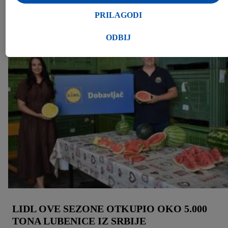
prilikom kupovine u prodavnici takođe će biti obrađeni u
Press materijali (1)
navedene svrhe.
PRILAGODI
U odeljku „Prilagodi“ možete pronaći pojedinačne svrhe i
dodatne informacije o obradi podataka, te u skladu sa tim
ODBIJ
dozvoliti.
Klikom na „Odbij“, možete dozvoliti upotrebu samo
neophodnih tehnologija. Klikom na „Slažem se“, pristajete na
svu obradu za sve gore navedene svrhe. Više informacija,
uključujući period čuvanja podataka, kao i pravo na povlačenje
pristanka imate u bilo kom trenutku i važi će za budućnost,
možete pronaći u našoj
politici privatnosti
.
Izjave možete
pronaći ovde.
LIDL OVE SEZONE OTKUPIO OKO 5.000
TONA LUBENICE IZ SRBIJE