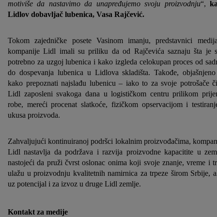
motiviše da nastavimo da unapređujemo svoju proizvodnju
“,
k
Lidlov dobavljač lubenica, Vasa Rajčević.
Tokom zajedničke posete Vasinom imanju, predstavnici medij
kompanije Lidl imali su priliku da od Rajčevića saznaju šta je 
potrebno za uzgoj lubenica i kako izgleda celokupan proces od sad
do dospevanja lubenica u Lidlova skladišta. Takođe, objašnjeno
kako prepoznati najslađu lubenicu – iako to za svoje potrošače č
Lidl zaposleni svakoga dana u logističkom centru prilikom prij
robe, mereći procenat slatkoće, fizičkom opservacijom i testiran
ukusa proizvoda.
Zahvaljujući kontinuiranoj podršci lokalnim proizvođačima, kompan
Lidl nastavlja da podržava i razvija proizvodne kapacitite u zeml
nastojeći da pruži čvrst oslonac onima koji svoje znanje, vreme i t
ulažu u proizvodnju kvalitetnih namirnica za trpeze širom Srbije, al
uz potencijal i za izvoz u druge Lidl zemlje.
Kontakt za medije