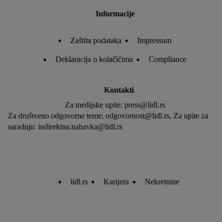
Informacije
Zaštita podataka
Impressum
Deklaracija o kolačićima
Compliance
Kontakti
Za medijske upite: press@lidl.rs
Za društveno odgovorne teme: odgovornost@lidl.rs, Za upite za
saradnju: indirektna.nabavka@lidl.rs
lidl.rs
Karijera
Nekretnine