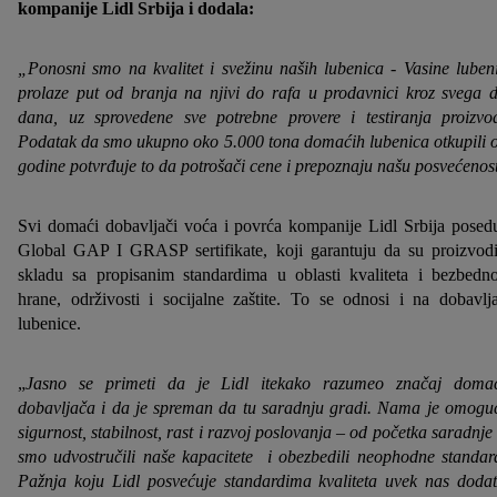
kompanije Lidl Srbija i dodala:
„Ponosni smo na kvalitet i svežinu naših lubenica - Vasine luben
prolaze put od branja na njivi do rafa u prodavnici kroz svega 
dana, uz sprovedene sve potrebne provere i testiranja proizvo
Podatak da smo ukupno oko 5.000 tona domaćih lubenica otkupili 
godine potvrđuje to da potrošači cene i prepoznaju našu posvećenos
Svi domaći dobavljači voća i povrća kompanije Lidl Srbija posed
Global GAP I GRASP sertifikate, koji garantuju da su proizvod
skladu sa propisanim standardima u oblasti kvaliteta i bezbedno
hrane, održivosti i socijalne zaštite. To se odnosi i na dobavlj
lubenice.
„
Jasno se primeti da je Lidl itekako razumeo značaj doma
dobavljača i da je spreman da tu saradnju gradi. Nama je omogu
sigurnost, stabilnost, rast i razvoj poslovanja – od početka saradnje
smo udvostručili naše kapacitete i obezbedili neophodne standar
Pažnja koju Lidl posvećuje standardima kvaliteta uvek nas doda