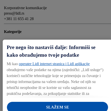
Korporativne komunikacije
press@lidl.rs
+381 11 655 41 28
Kategorije
Proizvodi
CSR
Pre nego što nastaviš dalje: Informiši se
Preuzmi
kako obrađujemo tvoje podatke
Mi kao
operater Lidl internet stranica i Lidl aplikacije
PREUZMI (17.48 MB)
obrađujemo vaše podatke na njima (zajednički: „Lidl usluge“)
koristeći različite tehnologije koje se primenjuju za čuvanje i
pristup informacijama na vašem uređaju. Neke od njih su
Podeli
tehnički neophodne ili se koriste uz vašu saglasnost za
praktična podešavanja, za prikupljanje statistike ili za
personalizovano oglašavanje unutar i van Lidl usluga. Ukoliko
DRUGI MEDIJI
ste korisnik Lidl Plus aplikacije, podaci o vašem ponašanju
SLAŽEM SE