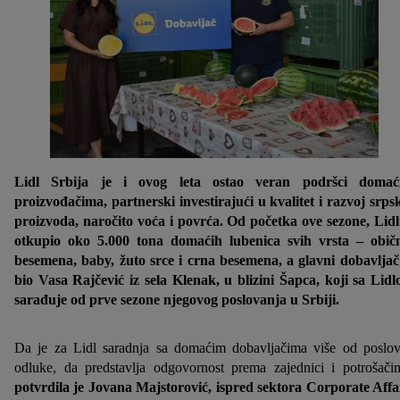
Lidl Srbija je i ovog leta ostao veran podršci domać
proizvođačima, partnerski investirajući u kvalitet i razvoj srps
proizvoda, naročito voća i povrća. Od početka ove sezone, Lidl
otkupio oko 5.000 tona domaćih lubenica svih vrsta – obič
besemena, baby, žuto srce i crna besemena, a glavni dobavljač
bio Vasa Rajčević iz sela Klenak, u blizini Šapca, koji sa Lid
sarađuje od prve sezone njegovog poslovanja u Srbiji.
Da je za Lidl saradnja sa domaćim dobavljačima više od poslo
odluke, da predstavlja odgovornost prema zajednici i potrošači
potvrdila je Jovana Majstorović, ispred sektora Corporate Affa