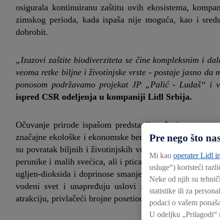
osigurala kontinuiranu zaštitu ovih ekosistema, kompa
zimskog perioda, kada ispaša nije moguća, kao i sreds
dobrobit.
„Izazovi zaštite biodiverziteta se čine kompleksnim i d
veoma retke biljne i životinjske vrste - postaje jasno d
ponosom podržavamo projekat JP „Palić - Ludaš“ i v
ispred CSR odeljenja u kompaniji Lidl Srbija.
Očuvanje prirode ispašom predstavlja rešenje zasnova
Pre nego što na
značajne ekološke i ekonomske benefite. Krda koja sva
su povratak biljnih i životinjskih vrsta koje su prethodno
Mi kao
operater Lidl in
perunike i malih svećica, ali i ptica kao što su čaplja g
usluge“) koristeći razl
ugljen-dioksida i doprinose smanjenju emisija i očuvanj
Neke od njih su tehnič
vodeni svet i unapređuju uslovi za mrest riba. Krda 
statistike ili za perso
atrakciju, privlačeći brojne posetioce, čime se unapređuje
podaci o vašem ponašan
U odeljku „Prilagodi“ 