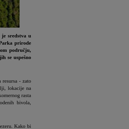
 je sredstva u
 Parka prirode
ovom području,
jih se uspešno
 resursa - zato
ji, lokacije na
ekomernog rasta
odenih bivola,
jezeru. Kako bi