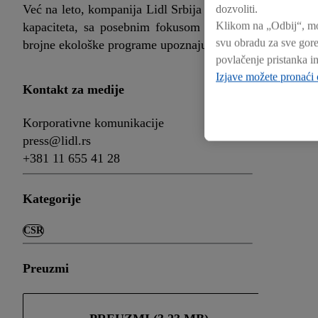
Već na leto, kompanija Lidl Srbija najavila je novu dona
dozvoliti.
Klikom na „Odbij“, mo
kapaciteta, sa posebnim fokusom na edukaciju i razvo
svu obradu za sve gore
brojne ekološke programe upoznaju vrednosti ovog zašti
povlačenje pristanka i
Izjave možete pronaći
Kontakt za medije
Korporativne komunikacije
press@lidl.rs
+381 11 655 41 28
Kategorije
CSR
Preuzmi