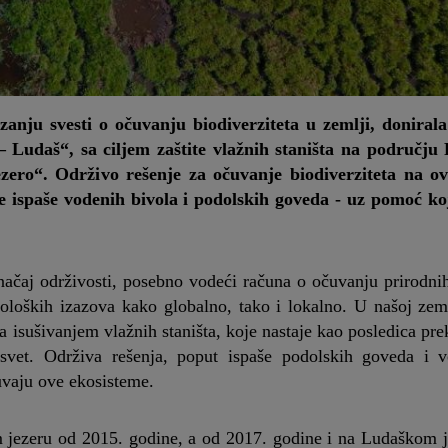
anju svesti o očuvanju biodiverziteta u zemlji, donirala
 Ludaš“, sa ciljem zaštite vlažnih staništa na području
ezero“. Održivo rešenje za očuvanje biodiverziteta na 
e ispaše vodenih bivola i podolskih goveda - uz pomoć ko
čaj održivosti, posebno vodeći računa o očuvanju prirodnih
loških izazova kako globalno, tako i lokalno. U našoj zeml
a isušivanjem vlažnih staništa, koje nastaje kao posledica pr
ki svet. Održiva rešenja, poput ispaše podolskih goveda i v
uvaju ove ekosisteme.
m jezeru od 2015. godine, a od 2017. godine i na Ludaškom 