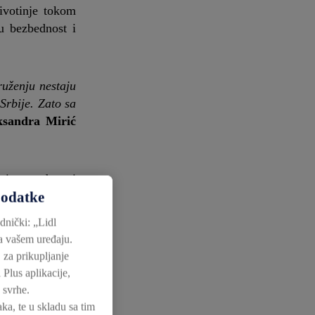
ivotinje tokom
u bezbednost i
ruženju nestaju
Srbije. Zato sa
eksandra Mirić
primena donosi
podatke
zera omogućila
hideja, sibirske
dnički: „Lidl
kasni „upijači“
na vašem uređaju.
ništa čuva se i
 za prikupljanje
 nesvakidašnju
 Plus aplikacije,
 svrhe.
ka, te u skladu sa tim