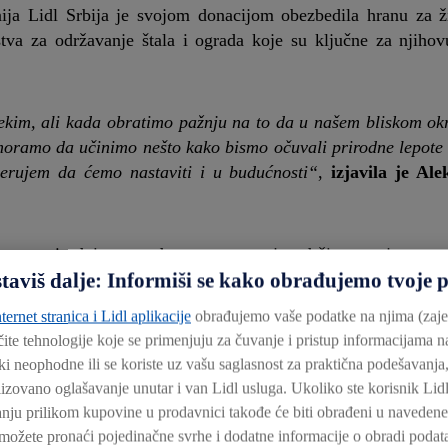
nija Lidl Srbija je svojom donacijom obezbedila hranu za ž
tva za održavanje štala i ograda koje su ključne za njihov
alekim, ali kada obratimo pažnju na to da u našem bliskom ok
a moramo da učinimo nešto kako bismo očuvali prirodne lepote 
erujem da ćemo nastaviti i u budućnosti“
,
izjavila je Al
no na prirodnim metodama, potpuno je održivo, a njegova 
staviš dalje: Informiši se kako obrađujemo tvoje 
kodnevno pasu u zaštićenim predelima Palićkog i Ludaškog je
 napustile te predele usled isušivanja tla, poput močvarnih or
ternet stranica i Lidl aplikacije
obrađujemo vaše podatke na njima (zaje
ovedarka i crvenonogi sprudnik. Vlažna staništa su izuzetno efi
ičite tehnologije koje se primenjuju za čuvanje i pristup informacijama 
u klimatske ravnoteže. Osim toga, kroz očuvanje vlažnog sta
ki neophodne ili se koriste uz vašu saglasnost za praktična podešavanja,
koja slobodno šetaju netaknutom prirodom predstavljaju i
nalizovano oglašavanje unutar i van Lidl usluga. Ukoliko ste korisnik Lidl
 i turistički potencijal Palićkog i Ludaškog jezera.
ju prilikom kupovine u prodavnici takođe će biti obrađeni u navedene
možete pronaći pojedinačne svrhe i dodatne informacije o obradi podata