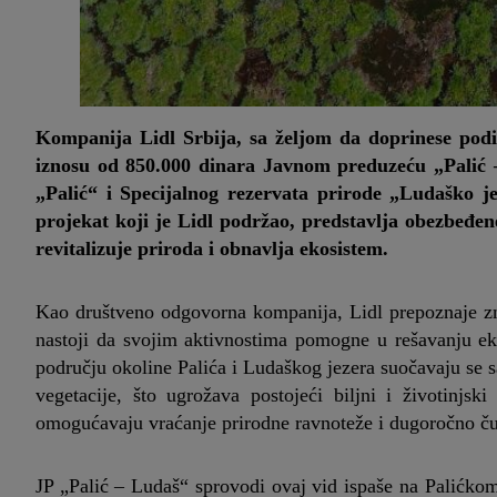
Kompanija Lidl Srbija, sa željom da doprinese podiz
iznosu od 850.000 dinara Javnom preduzeću „Palić –
„Palić“ i Specijalnog rezervata prirode „Ludaško j
projekat koji je Lidl podržao, predstavlja obezbeđen
revitalizuje priroda i obnavlja ekosistem.
Kao društveno odgovorna kompanija, Lidl prepoznaje zna
nastoji da svojim aktivnostima pomogne u rešavanju eko
području okoline Palića i Ludaškog jezera suočavaju se s
vegetacije, što ugrožava postojeći biljni i životinjs
omogućavaju vraćanje prirodne ravnoteže i dugoročno č
JP „Palić – Ludaš“ sprovodi ovaj vid ispaše na Palićko