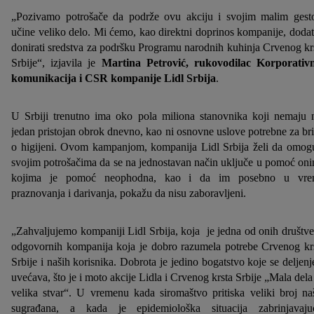
„Pozivamo potrošače da podrže ovu akciju i svojim malim ges
učine veliko delo. Mi ćemo, kao direktni doprinos kompanije, doda
donirati sredstva za podršku Programu narodnih kuhinja Crvenog kr
Srbije“, izjavila je
Martina Petrović, rukovodilac Korporativ
komunikacija i CSR kompanije Lidl Srbija
.
U Srbiji trenutno ima oko pola miliona stanovnika koji nemaju n
jedan pristojan obrok dnevno, kao ni osnovne uslove potrebne za br
o higijeni. Ovom kampanjom, kompanija Lidl Srbija želi da omog
svojim potrošačima da se na jednostavan način uključe u pomoć on
kojima je pomoć neophodna, kao i da im posebno u vre
praznovanja i darivanja, pokažu da nisu zaboravljeni.
„Zahvaljujemo kompaniji Lidl Srbija, koja je jedna od onih društv
odgovornih kompanija koja je dobro razumela potrebe Crvenog kr
Srbije i naših korisnika. Dobrota je jedino bogatstvo koje se deljen
uvećava, što je i moto akcije Lidla i Crvenog krsta Srbije „Mala dela
velika stvar“. U vremenu kada siromaštvo pritiska veliki broj na
sugrađana, a kada je epidemiološka situacija zabrinjavaju