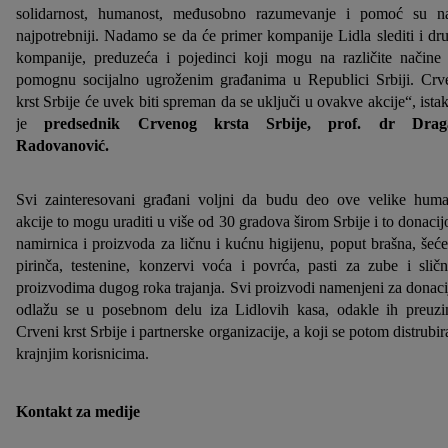
solidarnost, humanost, međusobno razumevanje i pomoć su 
najpotrebniji. Nadamo se da će primer kompanije Lidla slediti i dr
kompanije, preduzeća i pojedinci koji mogu na različite načine
pomognu socijalno ugroženim građanima u Republici Srbiji. Crv
krst Srbije će uvek biti spreman da se uključi u ovakve akcije“, ista
je
predsednik Crvenog krsta Srbije, prof. dr Drag
Radovanović.
Svi zainteresovani građani voljni da budu deo ove velike hum
akcije to mogu uraditi u više od 30 gradova širom Srbije i to donaci
namirnica i proizvoda za ličnu i kućnu higijenu, poput brašna, šeće
pirinča, testenine, konzervi voća i povrća, pasti za zube i slič
proizvodima dugog roka trajanja. Svi proizvodi namenjeni za donaci
odlažu se u posebnom delu iza Lidlovih kasa, odakle ih preuz
Crveni krst Srbije i partnerske organizacije, a koji se potom distrubir
krajnjim korisnicima.
Kontakt za medije