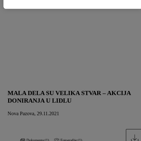
dozvoliti.
Klikom na „Odbij“, možete dozvoliti upotrebu samo
neophodnih tehnologija. Klikom na „Slažem se“, pristajete na
svu obradu za sve gore navedene svrhe. Više informacija,
uključujući period čuvanja podataka, kao i pravo na povlačenje
pristanka imate u bilo kom trenutku i važi će za budućnost,
možete pronaći u našoj
politici privatnosti
.
Izjave možete
pronaći ovde.
MALA DELA SU VELIKA STVAR – AKCIJA
DONIRANJA U LIDLU
Nova Pazova, 29.11.2021
Dokumenta:
(1)
Fotografije:
(1)