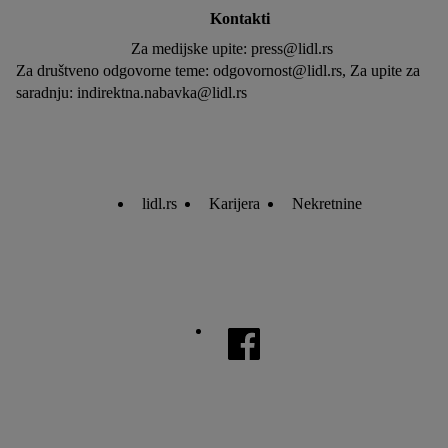
Kontakti
Za medijske upite: press@lidl.rs
Za društveno odgovorne teme: odgovornost@lidl.rs, Za upite za
saradnju: indirektna.nabavka@lidl.rs
lidl.rs
Karijera
Nekretnine