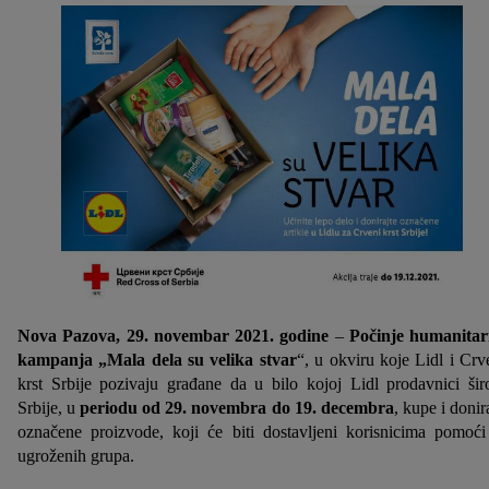
Nova Pazova, 29. novembar 2021. godine
–
Počinje humanita
kampanja „Mala dela su velika stvar
“, u okviru koje Lidl i Crv
krst Srbije pozivaju građane da u bilo kojoj Lidl prodavnici ši
Srbije, u
periodu od 29. novembra do 19. decembra
, kupe i donir
označene proizvode, koji će biti dostavljeni korisnicima pomoći
ugroženih grupa.