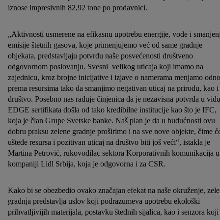
iznose impresivnih 82,92 tone po prodavnici.
„Aktivnosti usmerene na efikasnu upotrebu energije, vode i smanjen
emisije štetnih gasova, koje primenjujemo već od same gradnje
objekata, predstavljaju potvrdu naše posvećenosti društveno
odgovornom poslovanju. Svesni velikog uticaja koji imamo na
zajednicu, kroz brojne inicijative i izjave o namerama menjamo odn
prema resursima tako da smanjimo negativan uticaj na prirodu, kao i
društvo. Posebno nas raduje činjenica da je nezavisna potvrda u vid
EDGE sertifikata došla od tako kredibilne institucije kao što je IFC,
koja je član Grupe Svetske banke. Naš plan je da u budućnosti ovu
dobru praksu zelene gradnje proširimo i na sve nove objekte, čime ć
uštede resursa i pozitivan uticaj na društvo biti još veći“, istakla je
Martina Petrović, rukovodilac sektora Korporativnih komunikacija u
kompaniji Lidl Srbija, koja je odgovorna i za CSR.
Kako bi se obezbedio ovako značajan efekat na naše okruženje, zel
gradnja predstavlja uslov koji podrazumeva upotrebu ekološki
prihvatljivijih materijala, postavku štednih sijalica, kao i senzora koji