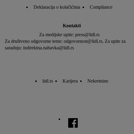
Deklaracija o kolačićima
Compliance
Kontakti
Za medijske upite: press@lidl.rs
Za društveno odgovorne teme: odgovornost@lidl.rs, Za upite za
saradnju: indirektna.nabavka@lidl.rs
lidl.rs
Karijera
Nekretnine