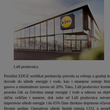
Lidl prodavnica
Prestižni EDGE sertifikat predstavlja potvrdu za rešenja u gradnji k
dovode do uštede energije i vode, kao i smanjene emisije štet
gasova u minimalnom iznosu od 20%. Tako, Lidl prodavnice korist
proseku čak za četvrtinu manje energije i vode u odnosu na obje
slične veličine i namene, dok neke od Lidl prodavnica ostvar
impresivne uštede energije i do 65% čime direktno doprinose očuva
životne sredine. Operativne uštede štetnih emisija CO2, u prose