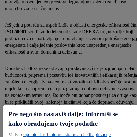
upravljaju osvetljenjem prostora, izgradnjom sistema za efikasnu
upotrebu vode i slične mere.
Još jednu potvrdu za uspeh Lidla u oblasti energetske efikasnosti čin
ISO 50001
sertifikat dodeljen od strane DEKRA organizacije, koji
podrazumeva uspostavljanje i upravljanje sistemom potrošnje energij
energenata i dalje jačanje poslovanja kroz unapređenje energetske
efikasnosti u svim domenima delovanja.
Dodatno, Lidl za neke od svojih prodavnica, čija je izgradnja u plan
budućnosti, priprema i postavku još inovativnijih i efikasnijih rešenja
za uštedu energije. Navedenim aktivnostima Lidl obezbeđuje rast br
objekata u našoj zemlji čija je izgradnja i njihovo delovanje zasnova
na ekološkim temeljima, što može biti dobar podsticaj i za druge kak
bi se priključili ovoj „zelenoj“ inicijativi koja će doprineti očuvanju
ekosistema.
Pre nego što nastaviš dalje: Informiši se
kako obrađujemo tvoje podatke
Kontakt za medije
Mi kao
operater Lidl internet stranica i Lidl aplikacije