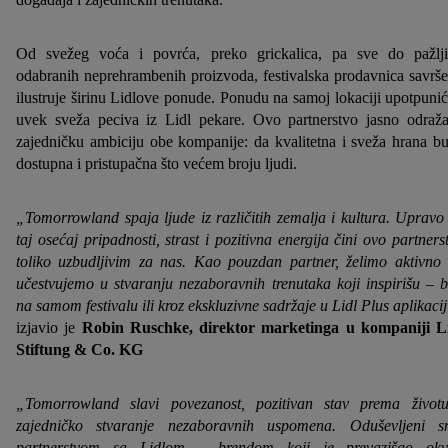
Od svežeg voća i povrća, preko grickalica, pa sve do pažlj
odabranih neprehrambenih proizvoda, festivalska prodavnica savrš
ilustruje širinu Lidlove ponude. Ponudu na samoj lokaciji upotpunić
uvek sveža peciva iz Lidl pekare. Ovo partnerstvo jasno odraž
zajedničku ambiciju obe kompanije: da kvalitetna i sveža hrana b
dostupna i pristupačna što većem broju ljudi.
„Tomorrowland spaja ljude iz različitih zemalja i kultura. Upravo
taj osećaj pripadnosti, strast i pozitivna energija čini ovo partners
toliko uzbudljivim za nas. Kao pouzdan partner, želimo aktivno
učestvujemo u stvaranju nezaboravnih trenutaka koji inspirišu – b
na samom festivalu ili kroz ekskluzivne sadržaje u Lidl Plus aplikacij
izjavio je
Robin Ruschke, direktor marketinga u kompaniji L
Stiftung & Co. KG
„Tomorrowland slavi povezanost, pozitivan stav prema život
zajedničko stvaranje nezaboravnih uspomena. Oduševljeni 
partnerstvom sa Lidlom – brendom koji je prevazišao okv