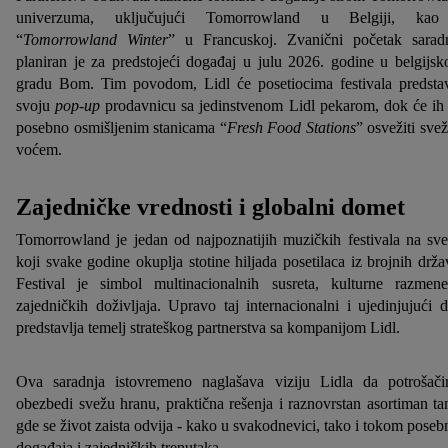
univerzuma, uključujući Tomorrowland u Belgiji, kao
“
Tomorrowland Winter
” u Francuskoj. Zvanični početak sarad
planiran je za predstojeći događaj u julu 2026. godine u belgijs
gradu Bom. Tim povodom, Lidl će posetiocima festivala predstav
svoju
pop-up
prodavnicu sa jedinstvenom Lidl pekarom, dok će ih
posebno osmišljenim stanicama “
Fresh Food Stations
” osvežiti sve
voćem.
Zajedničke vrednosti i globalni domet
Tomorrowland je jedan od najpoznatijih muzičkih festivala na sve
koji svake godine okuplja stotine hiljada posetilaca iz brojnih drža
Festival je simbol multinacionalnih susreta, kulturne razmen
zajedničkih doživljaja. Upravo taj internacionalni i ujedinjujući 
predstavlja temelj strateškog partnerstva sa kompanijom Lidl.
Ova saradnja istovremeno naglašava viziju Lidla da potrošač
obezbedi svežu hranu, praktična rešenja i raznovrstan asortiman t
gde se život zaista odvija - kako u svakodnevici, tako i tokom poseb
događaja i zajedničkih trenutaka.