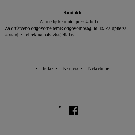
Kontakti
Za medijske upite: press@lidl.rs
Za društveno odgovorne teme: odgovornost@lidl.rs, Za upite za
saradnju: indirektna.nabavka@lidl.rs
lidl.rs
Karijera
Nekretnine