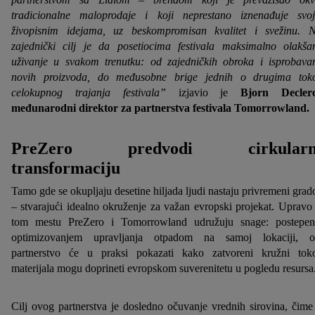
tradicionalne maloprodaje i koji neprestano iznenađuje svo
živopisnim idejama, uz beskompromisan kvalitet i svežinu. 
zajednički cilj je da posetiocima festivala maksimalno olakš
uživanje u svakom trenutku: od zajedničkih obroka i isprobava
novih proizvoda, do međusobne brige jednih o drugima to
celokupnog trajanja festivala”
izjavio je
Bjorn Declerc
međunarodni direktor za partnerstva festivala Tomorrowland.
PreZero predvodi cirkularn
transformaciju
Tamo gde se okupljaju desetine hiljada ljudi nastaju privremeni grad
– stvarajući idealno okruženje za važan evropski projekat. Upravo
tom mestu PreZero i Tomorrowland udružuju snage: postepe
optimizovanjem upravljanja otpadom na samoj lokaciji, 
partnerstvo će u praksi pokazati kako zatvoreni kružni tok
materijala mogu doprineti evropskom suverenitetu u pogledu resursa
Cilj ovog partnerstva je dosledno očuvanje vrednih sirovina, čime