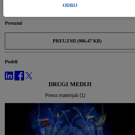
dodatne informacije o obradi podataka, te u skladu sa tim
ODBIJ
CSR
dozvoliti.
Klikom na „Odbij“, možete dozvoliti upotrebu samo
Preuzmi
neophodnih tehnologija. Klikom na „Slažem se“, pristajete na
svu obradu za sve gore navedene svrhe. Više informacija,
PREUZMI (986.47 KB)
uključujući period čuvanja podataka, kao i pravo na povlačenje
pristanka imate u bilo kom trenutku i važi će za budućnost,
možete pronaći u našoj
politici privatnosti
.
Izjave možete
Podeli
pronaći ovde.
DRUGI MEDIJI
Press materijali (1)