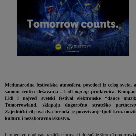
Međunarodna festivalska atmosfera, posetioci iz celog sveta, 
samom centru dešavanja - Lidl
pop-up
prodavnica. Kompani
Lidl i najveći svetski festival elektronske “dance muzi
Tomorrowland, sklapaju dugoročno strateško partnerstv
Zajednički cilj ova dva brenda je povezivanje ljudi kroz muzi
kulturu i nezaboravna iskustva.
Partnerstvo obuhvata različite formate i događaje širom Tomorrowl