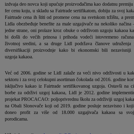
izdvaja deo novca koji upućuje proizvođačima kao dodatnu premiju
fer cenu koju, u skladu sa Fairtrade sertifikatom, dobiju za svoj kak
Fairtrade cena ih štiti od promene cena na svetskom tržištu, a prem
Lidla obezbeđuje benefite za male uzgajivače na nekoliko načina 
jedne strane, oni prolaze kroz obuke o održivom uzgoju kakaoa k
bi došli do većih prinosa i prihoda vodeći istovremeno račun
životnoj sredini, a sa druge Lidl podržava članove udruženja 
diversifikaciji proizvodnje kako bi ekonomski bili nezavisniji
uzgoja kakaoa.
Već od 2006. godine se Lidl zalaže za veći nivo održivosti u ka
sektoru i za svoj celokupni asortiman čokolada od 2016. godine kori
isključivo kakao iz Fairtrade sertifikovanog uzgoja. Ostavši na ci
borbe za održivi uzgoj kakaoa, Lidl je 2012. godine implementi
projekat PROCACAO: poljoprivrednu školu za održiviji uzgoj kak
na Obali Slonovače koji od 2019. godine posluje nezavisno i koji
doneo profit za više od 18.000 uzgajivača kakaoa sa svo
porodicama.