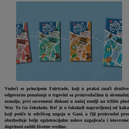
Vodeći se principom Fairtrade, koji u praksi znači društv
odgovorno ponašanje u trgovini sa proizvođačima iz siromašni
zemalja, prvi savremeni diskont u našoj zemlji na tržište plas
Way To Go čokoladu. Reč je o čokoladi napravljenoj od kak
koji potiče iz održivog uzgoja u Gani, a čiji proizvodni pro
obezbeđuje bolje egzistencijalne uslove uzgajivača i istovrem
doprinosi zaštiti životne sredine.