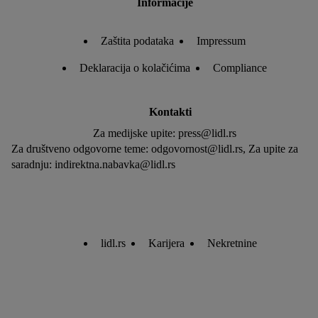
Informacije
Zaštita podataka
Impressum
Deklaracija o kolačićima
Compliance
Kontakti
Za medijske upite: press@lidl.rs
Za društveno odgovorne teme: odgovornost@lidl.rs, Za upite za
saradnju: indirektna.nabavka@lidl.rs
lidl.rs
Karijera
Nekretnine