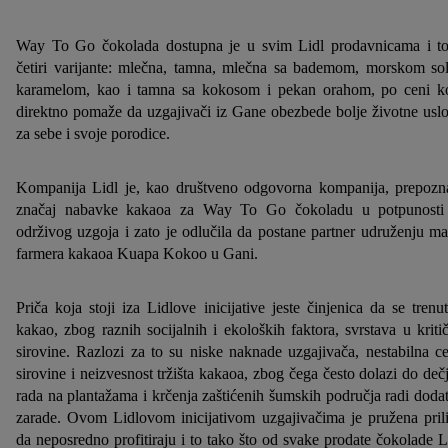
Way To Go čokolada dostupna je u svim Lidl prodavnicama i t
četiri varijante: mlečna, tamna, mlečna sa bademom, morskom sol
karamelom, kao i tamna sa kokosom i pekan orahom, po ceni k
direktno pomaže da uzgajivači iz Gane obezbede bolje životne usl
za sebe i svoje porodice.
Kompanija Lidl je, kao društveno odgovorna kompanija, prepozn
značaj nabavke kakaoa za Way To Go čokoladu u potpunosti
održivog uzgoja i zato je odlučila da postane partner udruženju ma
farmera kakaoa Kuapa Kokoo u Gani.
Priča koja stoji iza Lidlove inicijative jeste činjenica da se trenu
kakao, zbog raznih socijalnih i ekoloških faktora, svrstava u kriti
sirovine. Razlozi za to su niske naknade uzgajivača, nestabilna c
sirovine i neizvesnost tržišta kakaoa, zbog čega često dolazi do deč
rada na plantažama i krčenja zaštićenih šumskih područja radi doda
zarade. Ovom Lidlovom inicijativom uzgajivačima je pružena pril
da neposredno profitiraju i to tako što od svake prodate čokolade L