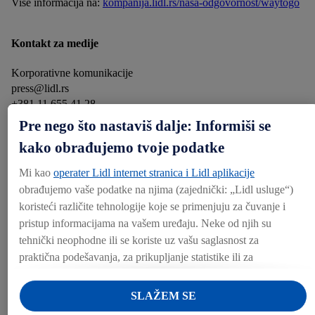
Više informacija na:
kompanija.lidl.rs/nasa-odgovornost/waytogo
Kontakt za medije
Korporativne komunikacije
press@lidl.rs
+381 11 655 41 28
Pre nego što nastaviš dalje: Informiši se
Kategorije
kako obrađujemo tvoje podatke
CSR
Proizvodi
Mi kao
operater Lidl internet stranica i Lidl aplikacije
obrađujemo vaše podatke na njima (zajednički: „Lidl usluge“)
Preuzmi
koristeći različite tehnologije koje se primenjuju za čuvanje i
pristup informacijama na vašem uređaju. Neke od njih su
tehnički neophodne ili se koriste uz vašu saglasnost za
PREUZMI (1.93 MB)
praktična podešavanja, za prikupljanje statistike ili za
personalizovano oglašavanje unutar i van Lidl usluga. Ukoliko
ste korisnik Lidl Plus aplikacije, podaci o vašem ponašanju
Podeli
SLAŽEM SE
prilikom kupovine u prodavnici takođe će biti obrađeni u