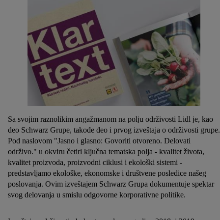
Sa svojim raznolikim angažmanom na polju održivosti Lidl je, kao
deo Schwarz Grupe, takođe deo i prvog izveštaja o održivosti grupe.
Pod naslovom "Jasno i glasno: Govoriti otvoreno. Delovati
održivo." u okviru četiri ključna tematska polja - kvalitet života,
kvalitet proizvoda, proizvodni ciklusi i ekološki sistemi -
predstavljamo ekološke, ekonomske i društvene posledice našeg
poslovanja. Ovim izveštajem Schwarz Grupa dokumentuje spektar
svog delovanja u smislu odgovorne korporativne politike.