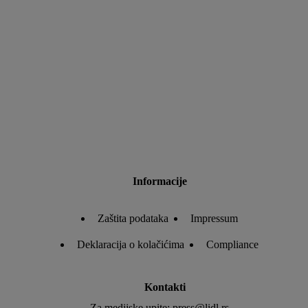
neophodnih tehnologija. Klikom na „Slažem se“, pristajete na
svu obradu za sve gore navedene svrhe. Više informacija,
uključujući period čuvanja podataka, kao i pravo na povlačenje
pristanka imate u bilo kom trenutku i važi će za budućnost,
možete pronaći u našoj
politici privatnosti
.
Izjave možete
pronaći ovde.
Informacije
Zaštita podataka
Impressum
Deklaracija o kolačićima
Compliance
Kontakti
Za medijske upite: press@lidl.rs